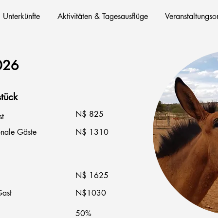
Unterkünfte
Aktivitäten & Tagesausflüge
Veranstaltungsor
026
tück
N$ 825
t
onale Gäste
N$ 1310
N$ 1625
Gast
N$1030
50%